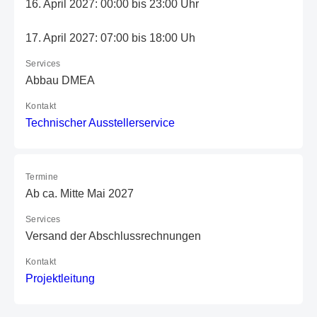
16. April 2027: 00:00 bis 23:00 Uhr
17. April 2027: 07:00 bis 18:00 Uh
Services
Abbau DMEA
Kontakt
T
ec
hn
is
ch
er
A
us
st
el
le
rs
er
vi
ce
Termine
Ab ca. Mitte Mai 2027
Services
Versand der Abschlussrechnungen
Kontakt
P
ro
je
kt
le
it
un
g