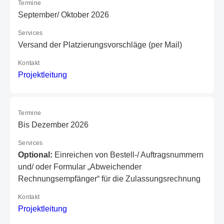
Termine
September/ Oktober 2026
Services
Versand der Platzierungsvorschläge (per Mail)
Kontakt
P
ro
je
kt
le
it
un
g
Termine
Bis Dezember 2026
Services
Optional:
Einreichen von Bestell-/ Auftragsnummern
und/ oder Formular „Abweichender
Rechnungsempfänger“ für die Zulassungsrechnung
Kontakt
P
ro
je
kt
le
it
un
g