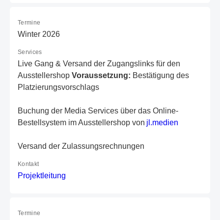
Termine
Winter 2026
Services
Live Gang & Versand der Zugangslinks für den
Ausstellershop
Voraussetzung:
Bestätigung des
Platzierungsvorschlags
Buchung der Media Services über das Online-
Bestellsystem im Ausstellershop von
j
l.
me
di
en
Versand der Zulassungsrechnungen
Kontakt
P
ro
je
kt
le
it
un
g
Termine