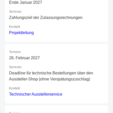
Ende Januar 2027
Services
Zahlungsziel der Zulassungsrechnungen
Kontakt
P
ro
je
kt
le
it
un
g
Termine
26. Februar 2027
Services
Deadline für technische Bestellungen über den
Aussteller-Shop (ohne Verspätungszuschlag)
Kontakt
T
ec
hn
is
ch
er
A
us
st
el
le
rs
er
vi
ce