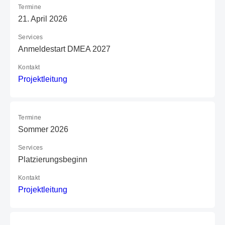
Termine
21. April 2026
Services
Anmeldestart DMEA 2027
Kontakt
P
ro
je
kt
le
it
un
g
Termine
Sommer 2026
Services
Platzierungsbeginn
Kontakt
P
ro
je
kt
le
it
un
g