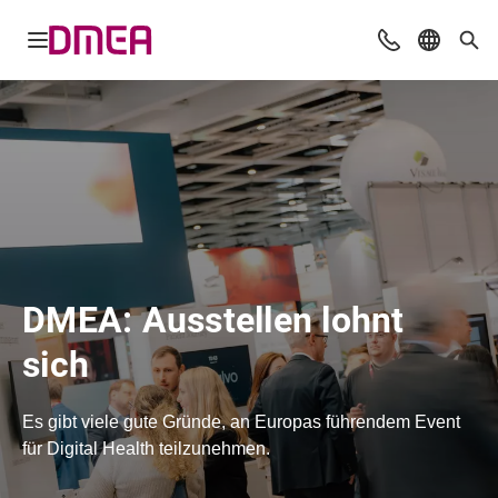
Navigation öffnen
Beratung & Ko
Sprache 
Suc
DMEA: Ausstellen lohnt
sich
Es gibt viele gute Gründe, an Europas führendem Event
für Digital Health teilzunehmen.